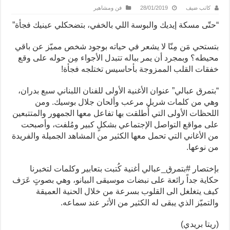
كاتب ضيف
28/01/2019
فن ومشاهير
“حتّى مسكة إيديك والبوسة اللي بالخفي، بتضحكلي عينيك فجأة”
بتستحي مَن مِنّا لا يشعر في حياته بوجود شخص مميّز عن باقي
محيطه؟ وبمجرد أن يمر بباله تتبدل الأجواء مِن حوله على وقع
خفقات القلب الممزوجة بأحاسيس تختلجه فجأة!
“بتمرق عبالي” عنوان الأغنية الأولى للفنان اللبناني سبع بدران،
وهي من كلمات شربل مرعب وألحان جلال بوسيك. ومن
اللحظات الأولى التي أُطلقت بها تفاعل معها الجمهور والمتتبعين
على مواقع التواصل الإجتماعي بشكلٍ كبير ومُلفت، وأصبحت
من الأغاني التي تحمل معها الكثير من المشاهد الجميلة والفريدة
من نوعها.
بإختصار #بتمرق_عبالي أغنية كُتبت بتعابير وكلمات لتخبرنا
حكاية جداً رائعة على نبضات موسيقى البيانو، وهي بصوتٍ عَرَف
كيف يتغلغل الى القلوب بسرعة من خلال الحنية العميقة
والتميّز الذي يبقى له الكثير من الأثر عند سماعه.
(ريتا بريدي)