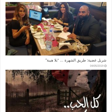
شربل غضية: طريق الشهرة … “بلا هيبة”
04/05/2019