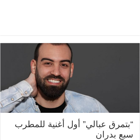
“بتمرق عبالي” أول أغنية للمطرب
سبع بدران