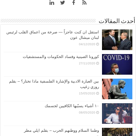
أحدث المقالات
استقل ان كنت عاجزاً — صرخة من اعماق القلب لرئيس
لبنان ميشال عون
04/12/2020
كورونا الصينية وفساد الحكومات والمستشفيات
27/11/2020
بين العبارة الادبية والإشارة الفلسفية ماذا تختار؟ – بقلم
روزي زغيب
15/05/2020
١٠ أشياء يسبّبها الكافيين لجسمك
08/05/2020
وطننا السلام ووطنهم الحرب – بقلم ايلي مطر