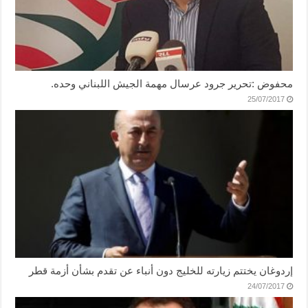
محفوض :تحرير جرود عرسال مهمة الجيش اللبناني وحده.
25/07/2017
إردوغان يختتم زيارته للخليج دون أنباء عن تقدم بشأن أزمة قطر
24/07/2017