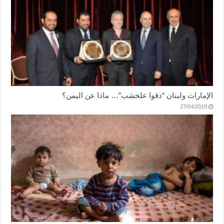
الإمارات ولبنان “دقوا علخشب”… ماذا عن اليمن؟
27/04/2019