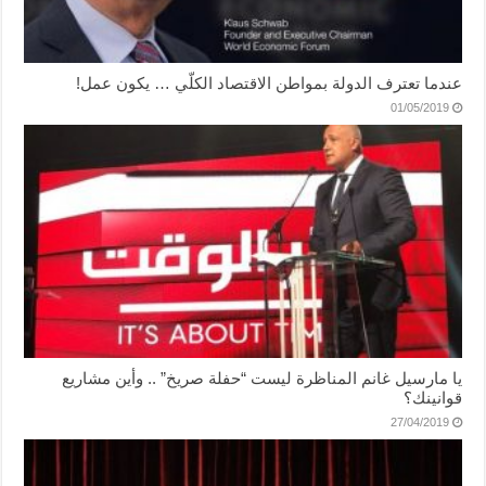
عندما تعترف الدولة بمواطن الاقتصاد الكلّي … يكون عمل!
01/05/2019
يا مارسيل غانم المناظرة ليست “حفلة صريخ” .. وأين مشاريع
قوانينك؟
27/04/2019