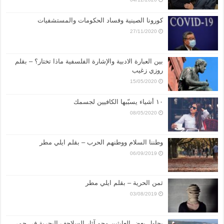
كورونا الصينية وفساد الحكومات والمستشفيات
27/11/2020
بين العبارة الادبية والإشارة الفلسفية ماذا تختار؟ – بقلم
روزي زغيب
15/05/2020
١٠ أشياء يسبّبها الكافيين لجسمك
08/05/2020
وطننا السلام ووطنهم الحرب – بقلم ايلي مطر
06/09/2019
ثمن الحرية – بقلم ايلي مطر
03/08/2019
يحاول بعض العابثين محو آثار السلاحف البحرية في حمى