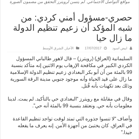
مواقع التواصل الاجتماعي. لم يتسن لرويترز التحقق من مضمون الصورة
حصري-مسؤول أمني كردي: من
شبه المؤكد أن زعيم تنظيم الدولة
ما زال حيا
ابيض اسود
17/07/2017
الأخبار
,
الشرق الأوسط
السليمانية (العراق) (رويترز) – قال لاهور طالباني المسؤول
الكردي الكبير في مكافحة الإرهاب يوم الاثنين إنه متأكد بنسبة
99 بالمئة من أن أبو بكر البغدادي زعيم تنظيم الدولة الإسلامية
ما زال على قيد الحياة وأنه موجود جنوبي مدينة الرقة السورية
وذلك بعد تكهنات بأنه قُتل.
وقال في مقابلة مع رويترز “البغدادي حي بالتأكيد. لم يمت. لدينا
معلومات بأنه حي. ونعتقد بنسبة 99 بالمئة أنه حي”.
وأضاف “لا تنسوا جذوره التي تمتد لوقت تواجد تنظيم القاعدة
في العراق. كان يختبئ من أجهزة الأمن. إنه يعرف ما يفعله
جيدا.”