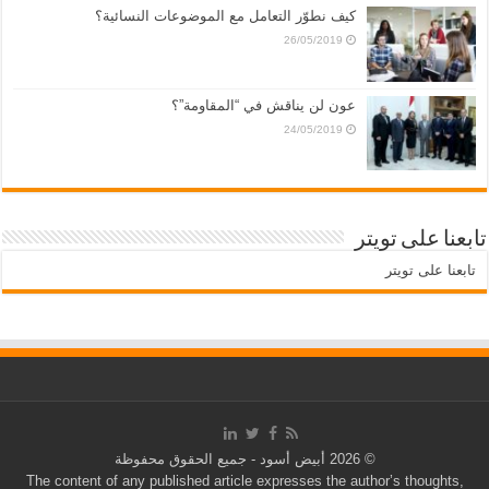
كيف نطوّر التعامل مع الموضوعات النسائية؟
26/05/2019
عون لن يناقش في “المقاومة”؟
24/05/2019
تابعنا على تويتر
تابعنا على تويتر
© 2026 أبيض أسود - جميع الحقوق محفوظة
The content of any published article expresses the author’s thoughts,