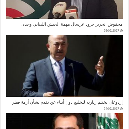
محفوض :تحرير جرود عرسال مهمة الجيش اللبناني وحده.
25/07/2017
إردوغان يختتم زيارته للخليج دون أنباء عن تقدم بشأن أزمة قطر
24/07/2017