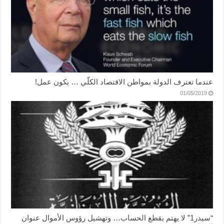
عندما تعترف الدولة بمواطن الاقتصاد الكلّي … يكون عمل!
01/05/2019
“سيدر1” لا يهتم بقطع الحساب… وتهشيل رؤوس الأموال عنوان