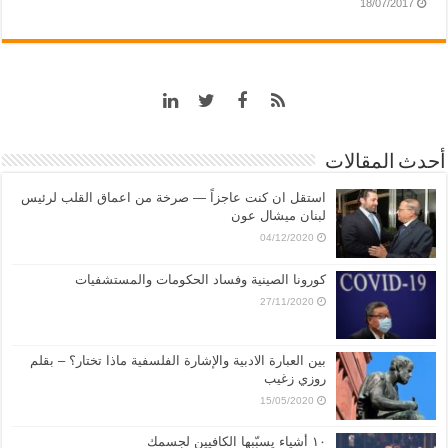
18/07/2017
أحدث المقالات
استقل ان كنت عاجزاً — صرخة من اعماق القلب لرئيس
لبنان ميشال عون
04/12/2020
كورونا الصينية وفساد الحكومات والمستشفيات
27/11/2020
بين العبارة الادبية والإشارة الفلسفية ماذا تختار؟ – بقلم
روزي زغيب
15/05/2020
١٠ أشياء يسبّبها الكافيين لجسمك