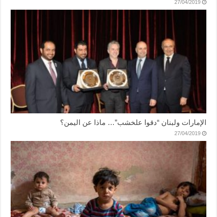
27/04/2019
الإمارات ولبنان “دقوا علخشب”… ماذا عن اليمن؟
27/04/2019