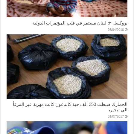
بروكسل ٢: لبنان مستمر في قلب المؤتمرات الدولية
26/04/2018
الجمارك ضبطت 250 الف حبة كابتاغون كانت مهربة عبر المرفأ
الى نيجيريا
31/07/2017