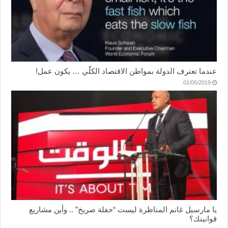
عندما تعترف الدولة بمواطن الاقتصاد الكلّي … يكون عمل!
01/05/2019
يا مارسيل غانم المناظرة ليست “حفلة صريخ” .. وأين مشاريع
قوانينك؟