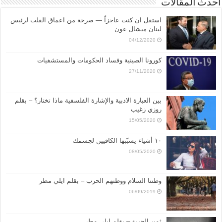
أحدث المقالات
استقل ان كنت عاجزاً — صرخة من اعماق القلب لرئيس
لبنان ميشال عون
04/12/2020
كورونا الصينية وفساد الحكومات والمستشفيات
27/11/2020
بين العبارة الادبية والإشارة الفلسفية ماذا تختار؟ – بقلم
روزي زغيب
15/05/2020
١٠ أشياء يسبّبها الكافيين لجسمك
08/05/2020
وطننا السلام ووطنهم الحرب – بقلم ايلي مطر
06/09/2019
ثمن الحرية – بقلم ايلي مطر