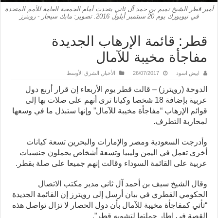
أمير قطر الشيخ تميم بن حمد آل ثاني يتحدث أمام الجمعية العامة للأمم المتحدة
في نيويورك يوم 20 سبتمبر أيلول 2016. تصوير: مايك سيجار - رويترز
قطر: قائمة الإرهاب الجديدة
مفاجأة مخيبة للآمال
ابيض اسود
26/07/2017
الأخبار
,
الشرق الأوسط
الدوحة (رويترز) – قالت قطر يوم الأربعاء إن قرار أربع دول
عربية بإضافة 18 شخصا وكيانا ترى أنهم على صلات بها إلى
قوائم الإرهاب “مفاجأة مخيبة للآمال” وإنها ستبذل ما في وسعها
لمحاربة التطرف.
وأدرجت السعودية ومصر والإمارات والبحرين تسعة كيانات
أخرى تعمل في اليمن وليبيا وتسعة أشخاص يحملون جنسيات
عربية على القائمة السوداء وقالت إنهم جميعا على صلة بقطر.
وقال الشيخ سيف بن أحمد آل ثاني مدير مكتب الاتصال
الحكومي القطري في بيان أرسل إلى رويترز إن القائمة الجديدة
“تأتي كمفاجأة مخيبة للآمال بأن دول الحصار لا تزال تواصل هذه
القصة في إطار حملتها لتشويه قطر”.