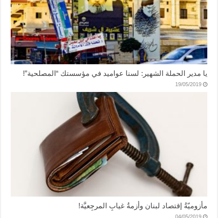
يا مدير الحملة الشهير: لسنا عواميد في مؤسستك “المصلحية”!
19/05/2019
مأزوميّةُ إقتصاد لبنان وأزمةُ غيابِ المرجِعيَّة!
04/05/2019