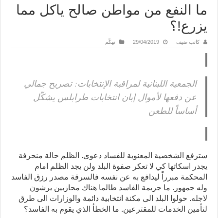
ما النفع من مواطن صالح ياكل مما
يزرع!؟
كاتب ضيف
29/04/2019
تهكّم
الجمعية اللبنانية لمراقبة الإنتخابات: تصريح جمالي
عن دفعها لأموال إبان انتخابات طرابلس يشكّل
أساساً للطعن
سترفع الشخصية المعنوية للفساد دعوى. الظلم حالة منحرفة
يجدر اسكاتها كي لا تعكر صفوة البلد ولن يجد الظلم امام
المحكمة مبرراً ليدافع به عن نفسه فالسرقة مصدر رزق الفاسد
وله جمهور. ما جريمة الفاسد طالما هناك محازبين يرشون
لاجله. حولوا البلد الى مكنة انتخابية دائمة والوزارات الى طرق
لتأمين الخدمات للمقترعين. ما الخطأ الذي يقوم به الفاسد؟