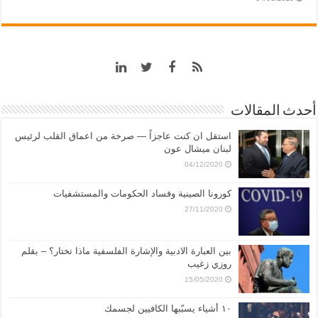
أحدث المقالات
استقل ان كنت عاجزاً — صرخة من اعماق القلب لرئيس
لبنان ميشال عون
04/12/2020
كورونا الصينية وفساد الحكومات والمستشفيات
27/11/2020
بين العبارة الادبية والإشارة الفلسفية ماذا تختار؟ – بقلم
روزي زغيب
15/05/2020
١٠ أشياء يسبّبها الكافيين لجسمك