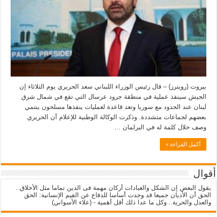
بيروت (رويترز) – قال رئيس الوزراء اللبناني سعد الحريري يوم الثلاثاء إن
الجيش سينفذ عملية في منطقة جرود عرسال التي تقع في شمال شرق
لبنان عند الحدود مع سوريا وتعد قاعدة لعمليات ينفذها مسلحون ينتمي
بعضهم لجماعات متشددة. وذكرت الوكالة الوطنية للإعلام أن الحريري
وصف خلال كلمة له في البرلمان …
أكمل القراءة »
أقوال
يقول البعض إن الشكل والعبادات أركان مهمة فى الدين تماما مثل الأخلاق..
الحق أن الأديان جميعا قد وجدت أساسا للدفاع عن القيم الإنسانية: الحق
والعدل والحرية.. وكل ما عدا ذلك أقل أهمية - (علاء الأسواني)