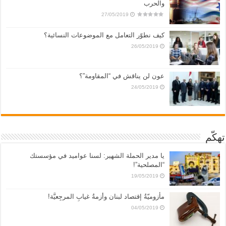
والحرب
27/05/2019
كيف نطوّر التعامل مع الموضوعات النسائية؟
26/05/2019
عون لن يناقش في “المقاومة”؟
24/05/2019
تهكّم
يا مدير الحملة الشهير: لسنا عواميد في مؤسستك
“المصلحية”!
19/05/2019
مأزوميّةُ إقتصاد لبنان وأزمةُ غيابِ المرجِعيَّة!
04/05/2019