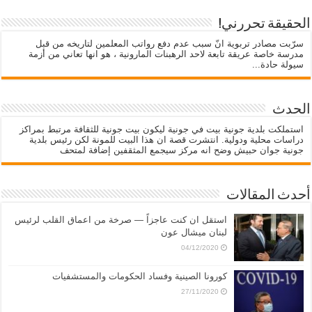
الحقيقة تحررني!
سرّبت مصادر تربوية انّ سبب عدم دفع رواتب المعلمين لتاريخه من قبل
مدرسة خاصة عريقة تابعة لاحد الرهبنات المارونية ، هو انها تعاني من أزمة
سيولة حادة...
الحدث
استملكت بلدية جونية بيت في جونية ليكون بيت جونية للثقافة مرتبط بمراكز
دراسات محلية ودولية. انتشرت قصة ان هذا البيت للمونة لكن رئيس بلدية
جونية جوان حبيش وضح انه مركز سيجمع المثقفين إضافة لمتحف
أحدث المقالات
استقل ان كنت عاجزاً — صرخة من اعماق القلب لرئيس
لبنان ميشال عون
04/12/2020
كورونا الصينية وفساد الحكومات والمستشفيات
27/11/2020