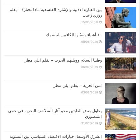
بين العبارة الادبية والإشارة الفلسفية ماذا تختار؟ – بقلم
روزي زغيب
15/05/2020
١٠ أشياء يسبّبها الكافيين لجسمك
08/05/2020
وطننا السلام ووطنهم الحرب – بقلم ايلي مطر
06/09/2019
ثمن الحرية – بقلم ايلي مطر
03/08/2019
يحاول بعض العابثين محو آثار السلاحف البحرية في حمى
المنصوري
31/05/2019
الشرق الأوسط: خيارات الاقتصاد السياسي بين التسوية