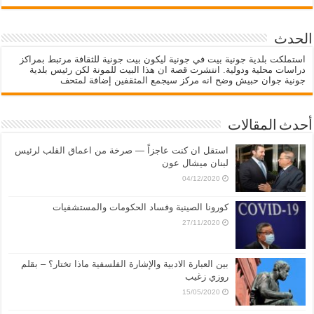
الحدث
استملكت بلدية جونية بيت في جونية ليكون بيت جونية للثقافة مرتبط بمراكز
دراسات محلية ودولية. انتشرت قصة ان هذا البيت للمونة لكن رئيس بلدية
جونية جوان حبيش وضح انه مركز سيجمع المثقفين إضافة لمتحف
أحدث المقالات
استقل ان كنت عاجزاً — صرخة من اعماق القلب لرئيس
لبنان ميشال عون
04/12/2020
كورونا الصينية وفساد الحكومات والمستشفيات
27/11/2020
بين العبارة الادبية والإشارة الفلسفية ماذا تختار؟ – بقلم
روزي زغيب
15/05/2020