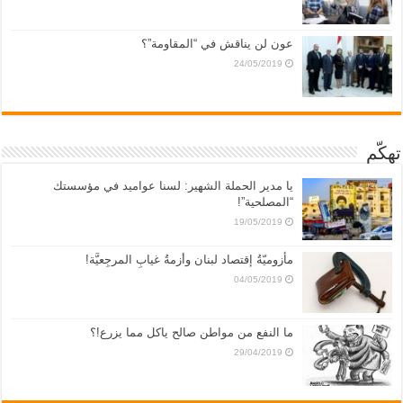
عون لن يناقش في “المقاومة”؟
24/05/2019
تهكّم
يا مدير الحملة الشهير: لسنا عواميد في مؤسستك
“المصلحية”!
19/05/2019
مأزوميّةُ إقتصاد لبنان وأزمةُ غيابِ المرجِعيَّة!
04/05/2019
ما النفع من مواطن صالح ياكل مما يزرع!؟
29/04/2019