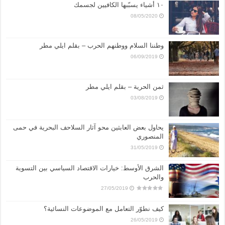
١٠ أشياء يسبّبها الكافيين لجسمك
08/05/2020
وطننا السلام ووطنهم الحرب – بقلم ايلي مطر
06/09/2019
ثمن الحرية – بقلم ايلي مطر
03/08/2019
يحاول بعض العابثين محو آثار السلاحف البحرية في حمى
المنصوري
31/05/2019
الشرق الأوسط: خيارات الاقتصاد السياسي بين التسوية
والحرب
27/05/2019
كيف نطوّر التعامل مع الموضوعات النسائية؟
26/05/2019