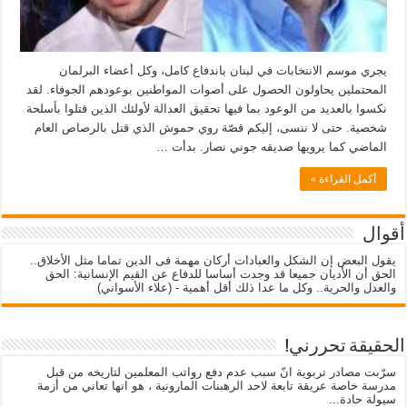
يجري موسم الانتخابات في لبنان باندفاع كامل، وكل أعضاء البرلمان
المحتملين يحاولون الحصول على أصوات المواطنين بوعودهم الجوفاء. لقد
نكسوا بالعديد من الوعود بما فيها تحقيق العدالة لأولئك الذين قتلوا بأسلحة
شخصية. حتى لا ننسى، إليكم قصّة روي حموش الذي قتل بالرصاص العام
الماضي كما يرويها صديقه جوني نصار. بدأت …
أكمل القراءة »
أقوال
يقول البعض إن الشكل والعبادات أركان مهمة فى الدين تماما مثل الأخلاق..
الحق أن الأديان جميعا قد وجدت أساسا للدفاع عن القيم الإنسانية: الحق
والعدل والحرية.. وكل ما عدا ذلك أقل أهمية - (علاء الأسواني)
الحقيقة تحررني!
سرّبت مصادر تربوية انّ سبب عدم دفع رواتب المعلمين لتاريخه من قبل
مدرسة خاصة عريقة تابعة لاحد الرهبنات المارونية ، هو انها تعاني من أزمة
سيولة حادة...