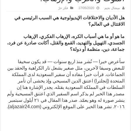
ميشال نجيم
17/05/2020
فكر حرّ
هل الأديان والاختلافات الإيديولوجية هي السبب الرئيسي في
الاقتتال في العالم؟
ما هو أو ما هي أسباب الكره، الإرهاب الفكري، الإرهاب
الجسدي، التهويل والتهديد، القمع والقتل، أكانت صادرة عن فرد،
جماعة، دين، منظمة أو دولة؟
سأعرض خبرا — نُشر منذ اربع سنوات — قد يكون سخيفا
للبعض وسيفا لآخرين، مثل صغير يشعل نار الكراهية والحقد بين
الجماعات. قرأت خبراً مفاده أن سفير السعودية لدى المملكة
المتحدة (إنجلترا) اعتنق الدين المسيحي وإذ يخشى أن تأمر
السلطات في المملكة السعودية بقتله. يجدر الإشارة هنا إن
مصدر هذا الخبر لم يذكر اسم السفير الذي اعتنق المسيحية ولَم
ينشر صورة له وهو يعمّد. صدر هذا المقال في ٢١ أيلول سبتمبر
٢٠١٦. نشر هذا الخبر على الموقع الإلكتروني (aljazair24.com).