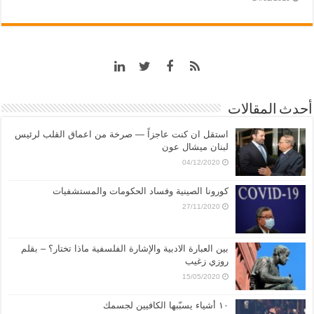
أحدث المقالات
استقل ان كنت عاجزاً — صرخة من اعماق القلب لرئيس
لبنان ميشال عون
04/12/2020
كورونا الصينية وفساد الحكومات والمستشفيات
27/11/2020
بين العبارة الادبية والإشارة الفلسفية ماذا تختار؟ – بقلم
روزي زغيب
15/05/2020
١٠ أشياء يسبّبها الكافيين لجسمك