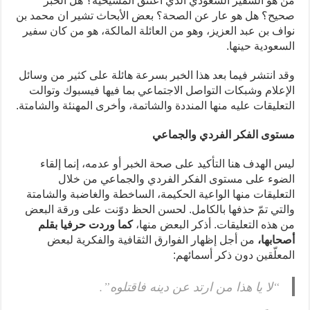
من هو السفير السعودي الذي اعتنق المسيحية؟ هل الخبر
صحيح؟ هل هو عار عن الصحة؟ بعض الأبحاث تشير ان محمد بن
نواف بن عبد العزيز، وهو من العائلة المالكة، هو من كان سفير
السعودية حينها.
وقد انتشر فيما بعد هذا الخبر بسرعة هائلة على كثير من وسائل
الإعلام وشبكات التواصل الاجتماعي بما فيها فيسبوك وتوالت
التعليقات عليه منها المنددة والشاتمة، وأخرى المهنئة والشامتة.
مستوى الفكر الفردي والجماعي
ليس الهدف هنا التأكيد على صحة الخبر أو عدمه، إنما إلقاء
الضوء على مستوى الفكر الفردي والجماعي من خلال
التعليقات منها الواعية الحكيمة، الساخطة والغاضبة والشامتة
والتي تمّ حذفها بالكامل. لحسن الحظ دوّنت على ورقة البعض
من هذه التعليقات. أذكر البعض منها،
كما وردت حرفيا بقلم
أصحابها،
من أجل إظهار الفوارق الثقافية والفكرية لبعض
المعلّقين دون ذكر أسمائهم:
“لا يا هذا من ارتد عن دينه فاقتلوه”.