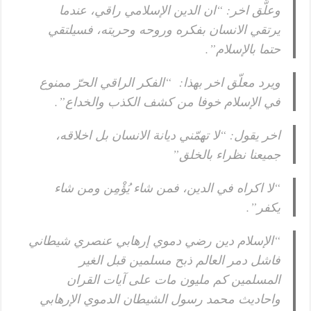
وعلَّق اخر: “ان الدين الإسلامي راقي، عندما
يرتقي الانسان بفكره وروحه وحريته، فسيلتقي
حتما بالإسلام”.
ويرد معلّق اخر بهذا: “الفكر الراقي الحرّ ممنوع
في الإسلام خوفا من كشف الكذب والخداع”.
اخر يقول: “لا تهمّني ديانة الانسان بل اخلاقه،
جميعنا نظراء بالخلق”
“لا اكراه في الدين، فمن شاء يُؤْمِن ومن شاء
يكفر”.
“الإسلام دين رضي دموي إرهابي عنصري شيطاني
فاشل دمر العالم ذبح مسلمين قبل الغير
المسلمين كم مليون مات على آيات القران
واحاديث محمد رسول الشيطان الدموي الإرهابي