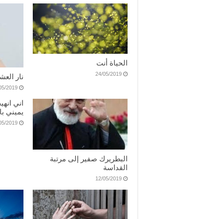
الحياة أنت
24/05/2019
نار الع
05/2019
اني انه
يميني با
05/2019
البطريرك صفير إلى مرتبة
القداسة
12/05/2019