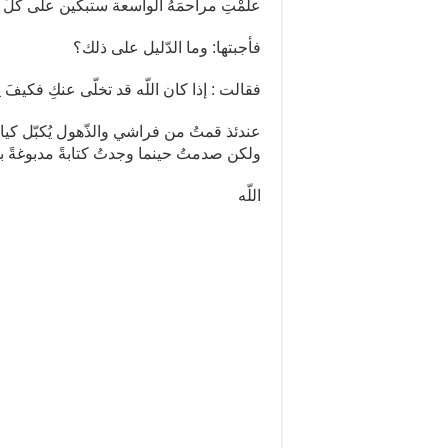
علمْتِ مراحمَهُ الواسعة ستبكين على كلِّ ي
فأجبتها: وما الدّليل على ذلك؟
فقالت : إذا كان اللّه قد تخلّى عنكِ فكيفَ يج
عندئذ قمتُ من فراشي والذّهول يُكبّل كياني،
ولكن صدمتُ حينما وجدتُ كتابةً مدبوغةً بحب
اللّه