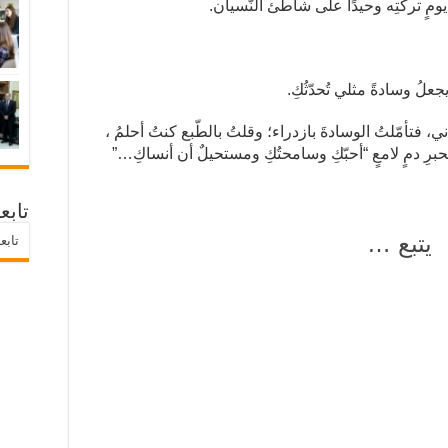
ومٍ تركتِه وحيدًا على شاطئ النّسيان.
علُ وسادةً مثلي تُحدّثُكِ.
 فتأمّلتُ الوسادةَ بازدراء؛ وقلتُ بالطّبع كنتُ أحلمُ ،
رِ دمٍ لامعٍ “أحبّكِ وسامحتُكِ ومستحيلٌ أن أنساكِ…”
تابع
يتبع …
تابع