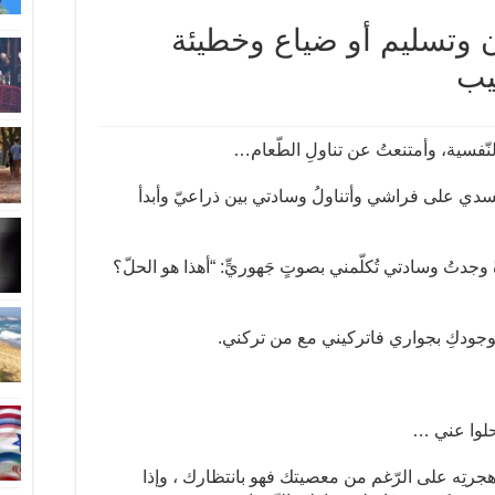
ن وتسليم أو ضياع وخطيئة
يب
ّفسية، وأمتنعتُ عن تناولِ الطّعام…
ُ جسدي على فراشي وأتناولُ وسادتي بين ذراعيّ وأبدأ
أةً وجدتُ وسادتي تُكلّمني بصوتٍ جَهوريٍّ: “أهذا هو الحلّ؟
ين بوجودكِ بجواري فاتركيني مع من تركني.
 رحلوا عني …
تي هجرتِه على الرّغم من معصيتك فهو بانتظارك ، وإذا