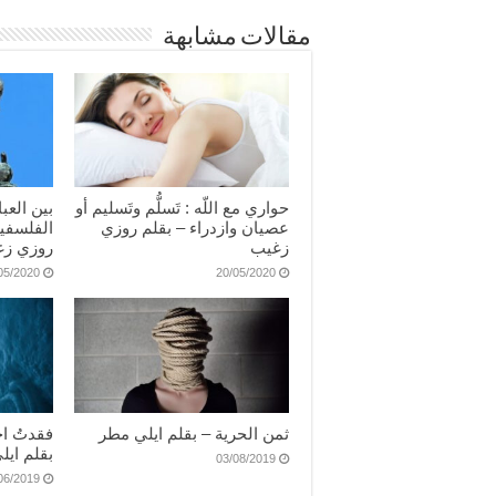
مقالات مشابهة
حواري مع اللّه : تَسلُّم وتَسليم أو
بين العبا
عصيان وازدراء – بقلم روزي
الفلسفية
زغيب
روزي زغ
05/2020
20/05/2020
ثمن الحرية – بقلم ايلي مطر
فقدتُ ا
بقلم ايل
03/08/2019
06/2019