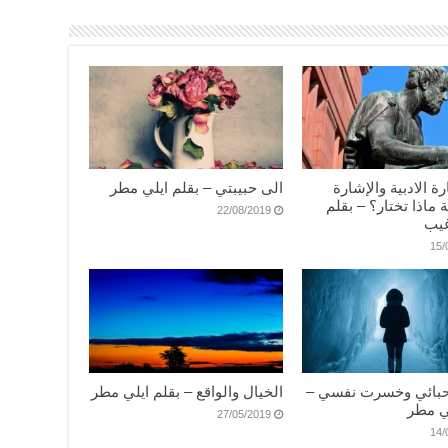
رة الادبية والإشارة
الى حبيبتي – بقلم ايلي مطر
 ماذا تختار؟ – بقلم
22/08/2019
يب
15/
حبائي وخسرت نفسي –
الخيال والواقع – بقلم ايلي مطر
ي مطر
27/05/2019
14/