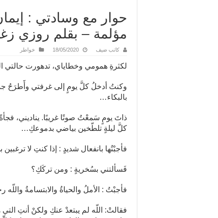
حوار مع وسادتي : إيما
مؤلمة – بقلم روزي زغ
كاتب ضيف
18/05/2020
خواطر
لكثرةِ همومي وخطاياي، تدهورت حالتي الن
وكنتُ أدخلُ كلَّ يومٍ إلى غرفتي وأََطرَح
بالبكاء…
ذاتَ يومٍ سَمعْتُ صوتًا غريبًا. يناديني، فج
كلَّ ليلةٍ تلطّخين بياضي بدموعكِ…
فأجبْتُها بانفعال شديدٍ : إذا كنتِ لا ترغب
فَسألتني بسُخريةٍ : ومن تركَكِ؟
فأجبْتُ : الأملُ والحياةُ والابتسامةُ واللّه
فقالتْ: اللّه لم يبتعدْ عنكِ ولكنْ أنتِ ال