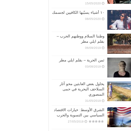
15/05/2020
١٠ أشياء يسبّبها الكافيين لجسمك
08/05/2020
وطننا السلام ووطنهم الحرب –
بقلم ايلي مطر
06/09/2019
ثمن الحرية – بقلم ايلي مطر
03/08/2019
يحاول بعض العابثين محو آثار
السلاحف البحرية في حمى
المنصوري
31/05/2019
الشرق الأوسط: خيارات الاقتصاد
السياسي بين التسوية والحرب
27/05/2019