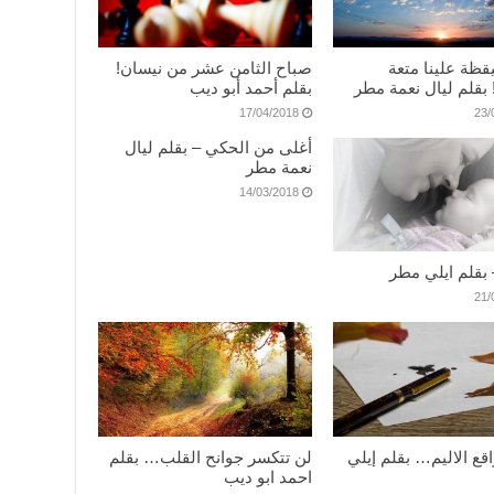
قظة علينا متعة
صباح الثامن عشر من نيسان!
! بقلم ليال نعمة مطر
بقلم أحمد أبو ديب
17/04/2018
23/
أغلى من الحكي – بقلم ليال
نعمة مطر
14/03/2018
 بقلم ايلي مطر
21/
قع الاليم… بقلم إيلي
لن تتكسر جوانح القلب… بقلم
احمد ابو ديب