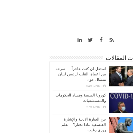
 المقالات
استقل ان كنت عاجزاً — صرخة
من اعماق القلب لرئيس لبنان
ميشال عون
04/12/2020
كورونا الصينية وفساد الحكومات
والمستشفيات
27/11/2020
بين العبارة الادبية والإشارة
الفلسفية ماذا تختار؟ – بقلم
روزي زغيب