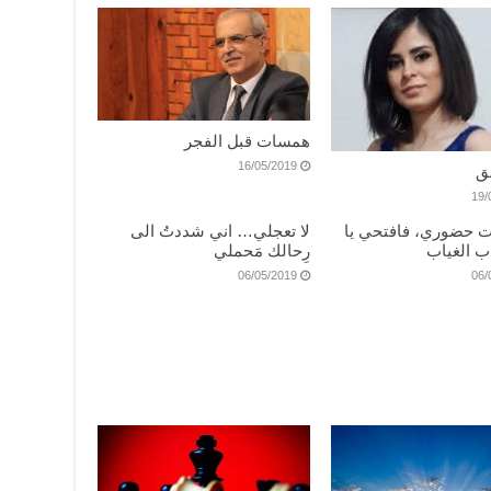
همسات قبل الفجر
16/05/2019
شق
19/
يت حضوري، فافتحي يا
لا تعجلي… اني شددتُ الى
ب الغياب
رِحالك مَحملي
06/05/2019
06/