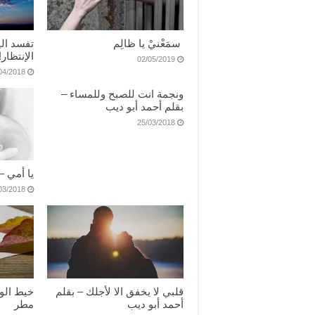
سمَعْنيْ يا ظالِم
تفسد الي
الإنتظار
02/05/2019
04/2018
ونجمة انت للصبح وللمساء –
بقلم أحمد أبو ديب
25/03/2018
يا أمي –
03/2018
قلبي لا يخفق الا لأجلك – بقلم
خيط الوا
أحمد أبو ديب
مطر