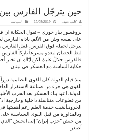
حين يترجّل الفارس بين ي
كاتب ضيف
12/05/2019
السياسة
بروفسور بيار خوري – تقول الحكاية ان فارس
على نفسه ويئن من الألم. ناداه الفارس لي
يترجل لحمله فوق الفرس. فعل الفارس واص
لبط الحصان ليعدو مسرعاً تاركاً الفارس و
فالفرس حلالٌ عليك لكن ايّاك ان تخبر أحد
حكاية الساسة مع العسكر في لبنان!
منذ قيام الدولة كان للقوى النظامية دوراً
القوى هي جزء من صناعة الاستقرار الداخ
الدولة. اعيد بناء العسكر بعد الحرب الأهلي
الجرود.ألغيت خدمة العلم رغم أهميتها في
وبالمداورة من قبل القوى السياسية على 
من جيش “حزب إيران” إلى الجيش “الذي تر
أصغر.