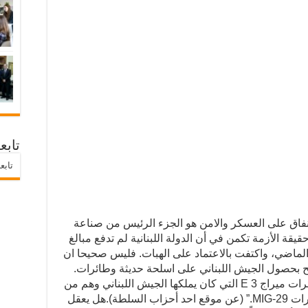
تابع
تابع
ه بعد ١١ أيلول بات الإنفاق على العسكر والامن هو الجزء الرئيس من صناعة
حقيقة الأزمة تكمن في أن الدولة اللبنانية لم تدفع مبالغ
الماضي، واكتفت بالاعتماد على الهبات. فليس صحيحا ان
مح بحصول الجيش اللبناني على اسلحة حديثة وطائرات.
فوزراء الحكومة اللبنانية هم من باعوا طائرات ميراج 3 E التي كان يملكها الجيش اللبناني وهم من
رفضوا الهبة الروسية المؤلفة من 10 طائرات MIG-29.” (عن موقع احد أحزاب السلطة).هل يعقل