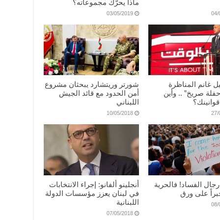
ماذا يحرّك مجموعاته؟
03/05/2019
04/
ل غانم المناظرة
شورتر وريتشارد يبحثان مشروع
لة صريخ” .. وأين
أمن الحدود مع قائد الجيش
وانينك؟
اللبناني
10/05/2018
27/
ا رجال الفساد! فالحرية
أنجلينو ألفانو: إجراء الانتخابات
راً على ورق
في لبنان يعزز مؤسسات الدولة
اللبنانية
08/
07/05/2018