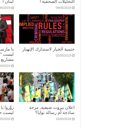
التحليلات الصحفية !
لبنان !
05/2019
09/05/2019
حتمية الخيار لاستدارك الإنهيار
يا مارسي
ليست “حف
02/05/2019
مشاريع ق
04/2019
اعلان بيروت شيعية، مزحة
زوِّروا ي
ساذجة أم رسالة نوايا؟
ليست حب
05/2018
10/05/2018