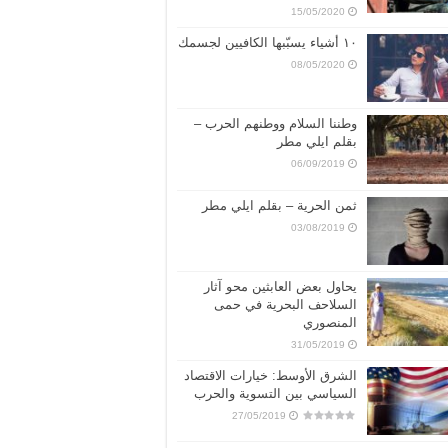
15/05/2020
١٠ أشياء يسبّبها الكافيين لجسمك
08/05/2020
وطننا السلام ووطنهم الحرب –
بقلم ايلي مطر
06/09/2019
ثمن الحرية – بقلم ايلي مطر
03/08/2019
يحاول بعض العابثين محو آثار
السلاحف البحرية في حمى
المنصوري
31/05/2019
الشرق الأوسط: خيارات الاقتصاد
السياسي بين التسوية والحرب
27/05/2019