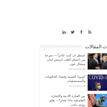
 المقالات
استقل ان كنت عاجزاً — صرخة
من اعماق القلب لرئيس لبنان
ميشال عون
04/12/2020
كورونا الصينية وفساد الحكومات
والمستشفيات
27/11/2020
بين العبارة الادبية والإشارة
الفلسفية ماذا تختار؟ – بقلم
روزي زغيب