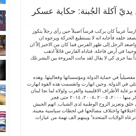
ديّ آكلة الجُبنة: حكاية عسكر
اً عربياً كان يركب فرساً اصيلاً حين رأى رجلاً يتكور
صعد خلفه فأجابه انه لا يستطيع الحركة ويرجوه ان
عد الرجل إلى ظهر الفرس فما كان من الاخير إلاّ ان
حيدا في أرض قاحلة. فناداه الفارس قائلاً اذهب
اً بما جرى كي لا يقال لقد ماتت المروءة بين البشر.تلك
 مفصيلياً في حماية الدولة ومؤسساتها وفعاليتها. وهذه
لي في الدولة. وحين انهارت وانقسمت هذه القوة انهارت
ة برعاية الأطراف الاقليمية والغرب ولولاه لما نجا لبنان
من قطوعات متناسلة داخلية وخارجية اذكر منها ٢٠٠٠، ٢٠٠٥ ،٢٠٠٨، ٢٠١٤ حتى فجر
 خلق وتعزيز الروح الوطنية لدى الشباب. اتهم الجيش
اختلافها واختلاف مصالحها في لحظات سياسية معينة.
عاه الولايات المتحدة” وبينهم الف تهمة من عيارات