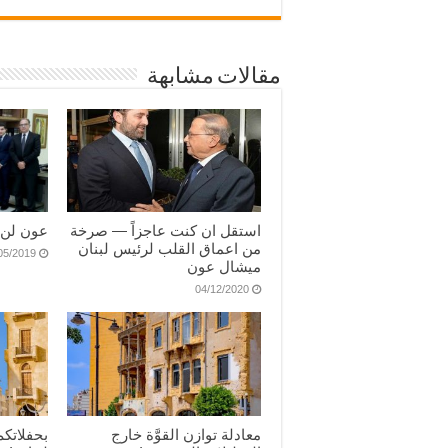
مقالات مشابهة
استقل ان كنت عاجزاً — صرخة
عون لن 
من اعماق القلب لرئيس لبنان
05/2019
ميشال عون
04/12/2020
معادلة توازن القوَّة خارج
بحفلاتكم