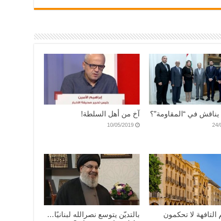
يناقش في “المقاومة”؟
آخ من أهل السلطة!
10/05/2019
24/
 التافهة لا تحكمون
بالتديّن يتوسع نصرالله لبنانيًا…