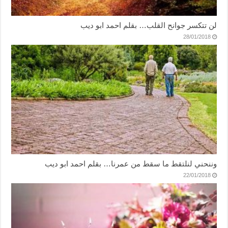
لن تتكسر جوانح القلب… بقلم احمد ابو ديب
28/01/2018
وننحني لنلتقط ما سقط من عمرنا… بقلم احمد ابو ديب
22/01/2018