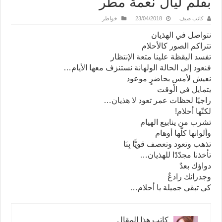
بقلم ليال نعمة مطر
كاتب ضيف
23/04/2018
خواطر
نتواصل في الهذيان
تتراكم الصور كالأحلام
تفسد اليقظة علينا متعة الإنتظار
فنعود إلى الحالة الولهانة نستنزف معها الأيام…
نعيش لأمسٍ بحاضرٍ موعود
يتمايل في الوقت
راجيًا لحظات عمر تعود لا هذيان…
لكنّها أحلام!
تشرب من ينابيع الهيام
وألوانها كلّها أوهام
تذهب وتعود وتعصف قويًّا بِنَا
تأخذنا مجدّدًا للهذيان…
دواؤك بعدٌ
وجدرانك رادعٌ
كي تبقي جميلة يا أحلام…
كاتب هذا المقال