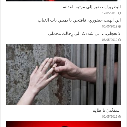
البطريرك صفير إلى مرتبة القداسة
12/05/2019
اني انهيت حضوري، فافتحي يا يميني باب الغياب
06/05/2019
لا تعجلي… اني شددتُ الى رِحالك مَحملي
06/05/2019
سمَعْنيْ يا ظالِم
02/05/2019