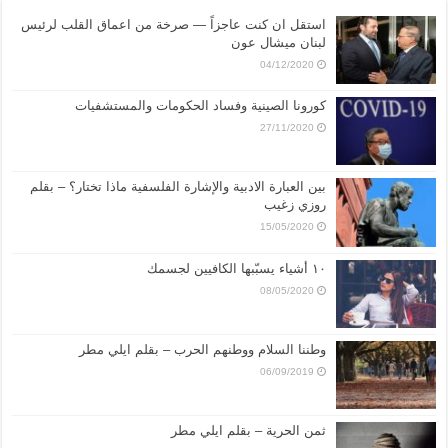
استقل ان كنت عاجزاً — صرخة من اعماق القلب لرئيس
لبنان ميشال عون
04/12/2020
كورونا الصينية وفساد الحكومات والمستشفيات
27/11/2020
بين العبارة الادبية والإشارة الفلسفية ماذا تختار؟ – بقلم
روزي زغيب
15/05/2020
١٠ أشياء يسبّبها الكافيين لجسمك
08/05/2020
وطننا السلام ووطنهم الحرب – بقلم ايلي مطر
06/09/2019
ثمن الحرية – بقلم ايلي مطر