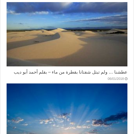
عطشنا … ولم تبتل شفتانا بقطرة من ماء – بقلم أحمد أبو ديب
06/01/2018