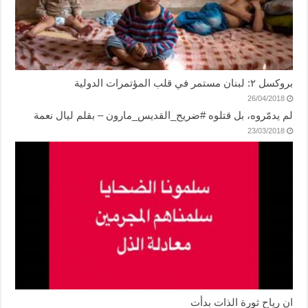
بروكسل ٢: لبنان مستمر في قلب المؤتمرات الدولية
26/04/2018
لم يدمّروه، بل قتلوه #ضريح_القديس_مارون – بقلم ليال نعمة
23/03/2018
ان رياح ثورة الذات بدأت