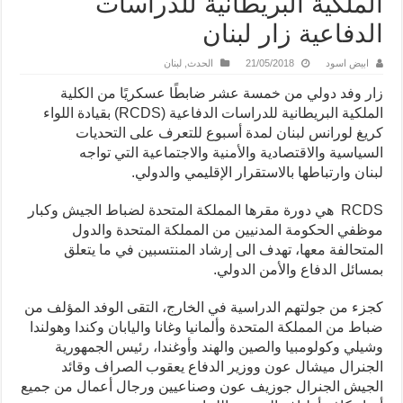
الملكية البريطانية للدراسات
الدفاعية زار لبنان
ابيض اسود
21/05/2018
الحدث
,
لبنان
زار وفد دولي من خمسة عشر ضابطًا عسكريًا من الكلية
الملكية البريطانية للدراسات الدفاعية (RCDS) بقيادة اللواء
كريغ لورانس لبنان لمدة أسبوع للتعرف على التحديات
السياسية والاقتصادية والأمنية والاجتماعية التي تواجه
لبنان وارتباطها بالاستقرار الإقليمي والدولي.
RCDS هي دورة مقرها المملكة المتحدة لضباط الجيش وكبار
موظفي الحكومة المدنيين من المملكة المتحدة والدول
المتحالفة معها، تهدف الى إرشاد المنتسبين في ما يتعلق
بمسائل الدفاع والأمن الدولي.
كجزء من جولتهم الدراسية في الخارج، التقى الوفد المؤلف من
ضباط من المملكة المتحدة وألمانيا وغانا واليابان وكندا وهولندا
وشيلي وكولومبيا والصين والهند وأوغندا، رئيس الجمهورية
الجنرال ميشال عون ووزير الدفاع يعقوب الصراف وقائد
الجيش الجنرال جوزيف عون وصناعيين ورجال أعمال من جميع