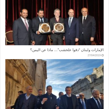
الإمارات ولبنان “دقوا علخشب”… ماذا عن اليمن؟
27/04/2019