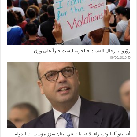
زوِّروا يا رجال الفساد! فالحرية ليست حبراً على ورق
08/05/2018
أنجلينو ألفانو: إجراء الانتخابات في لبنان يعزز مؤسسات الدولة