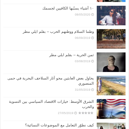
١٠ أشياء يسبّبها الكافيين لجسمك
08/05/2020
وطننا السلام ووطنهم الحرب – بقلم ايلي مطر
06/09/2019
ثمن الحرية – بقلم ايلي مطر
03/08/2019
يحاول بعض العابثين محو آثار السلاحف البحرية في حمى
المنصوري
31/05/2019
الشرق الأوسط: خيارات الاقتصاد السياسي بين التسوية
والحرب
27/05/2019
كيف نطوّر التعامل مع الموضوعات النسائية؟