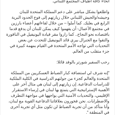
أنحاء كافة أطياف المجتمع اللبناني.
واطلعوا بشكل مباشر على دعم المملكة المتحدة للبنان
وجيشه/والجيش اللبناني خلال زيارتهم إلى فوج الحدود البرية
الرابع في بعلبك. كما أملوا – من خلال لقاءاتهم أعضاء بارزين
في مجتمع الأعمال- أن يفهموا كيف يمكن للبنان أن يدفع قدما
باقتصاده نحو النجاح.. كما زاروا مقر قيادة اليونيفيل في الناقورة
والتقوا مع الجنرال بيري قائد اليونيفيل للتحدث عن بعض
التحديات التي تواجه الأمم المتحدة في القيام بمهمة كبيرة في
جزء متقلب من العالم.
رحب السفير شورتر بالوفد قائلا:
“إنه شرف لي استضافة كبار الضباط العسكريين من المملكة
المتحدة والعالم كجزء من جولتهم الدراسية في الكلية الملكية
للدراسات الدفاعية. إن زيارتهم إلى لبنان هي مثال آخر على
الأهمية الإستراتيجية التي يتمتع بها لبنان في إرساء الاستقرار
الإقليمي، والتحديات الأمنية التي يواجهها في مواجهة التطرف
والاضطرابات. نحن فخورون بعلاقاتنا الدفاعية القوية مع لبنان،
وأنا متأكد من أن تجربة الضباط لن تكون مثل أي تجربة أخرى
في المنطقة “.