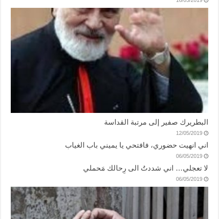
البطريرك صفير إلى مرتبة القداسة
12/05/2019
اني انهيت حضوري، فافتحي يا يميني باب الغياب
06/05/2019
لا تعجلي… اني شددتُ الى رِحالك مَحملي
06/05/2019