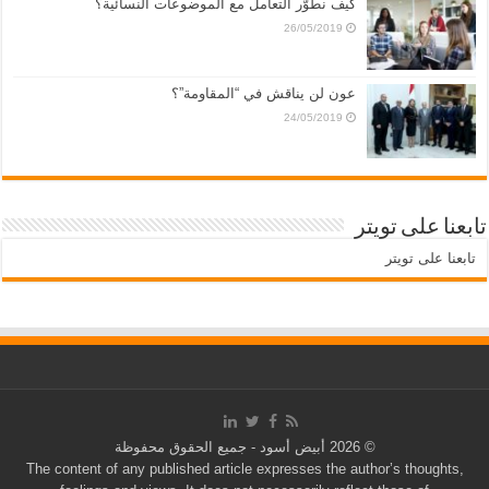
كيف نطوّر التعامل مع الموضوعات النسائية؟
26/05/2019
عون لن يناقش في “المقاومة”؟
24/05/2019
تابعنا على تويتر
تابعنا على تويتر
© 2026 أبيض أسود - جميع الحقوق محفوظة
The content of any published article expresses the author’s thoughts,