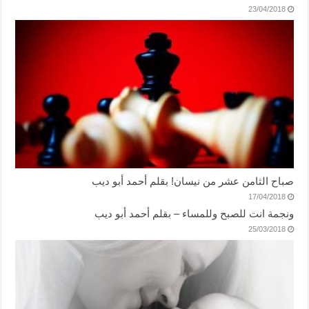
23/04/2018
صباح الثامن عشر من نيسان! بقلم أحمد أبو ديب
17/04/2018
ونجمة انت للصبح وللمساء – بقلم أحمد أبو ديب
25/03/2018