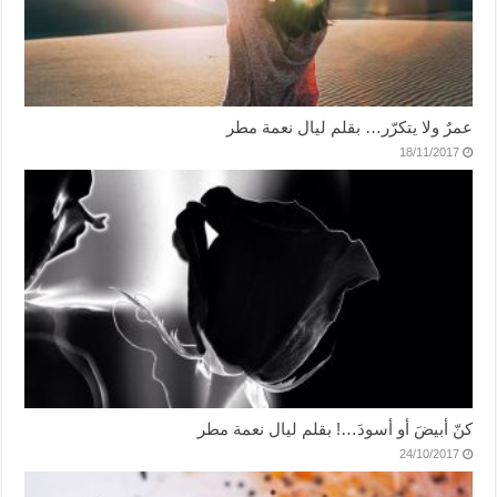
عمرٌ ولا يتكرّر… بقلم ليال نعمة مطر
18/11/2017
كنّ أبيضَ أو أسودَ…! بقلم ليال نعمة مطر
24/10/2017