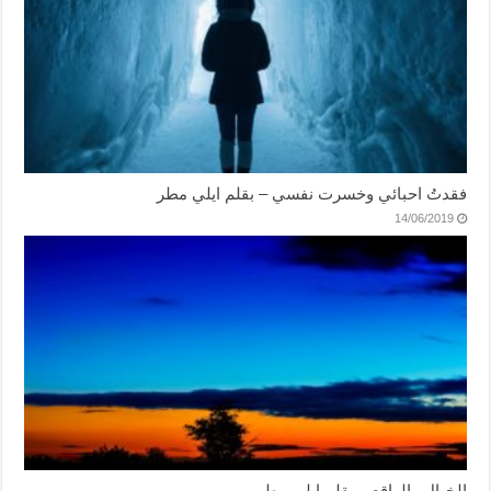
فقدتُ احبائي وخسرت نفسي – بقلم ايلي مطر
14/06/2019
الخيال والواقع – بقلم ايلي مطر