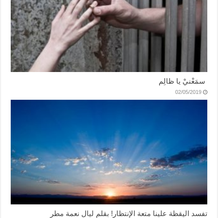
سمَعْنيْ يا ظالِم
02/05/2019
تفسد اليقظة علينا متعة الإنتظار! بقلم ليال نعمة مطر