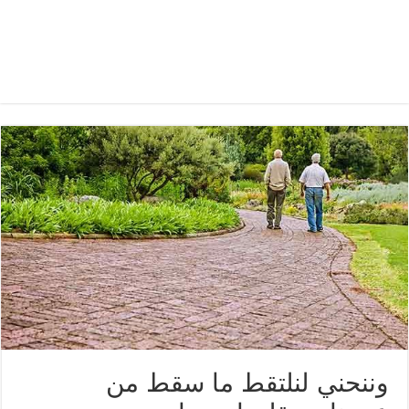
وننحني لنلتقط ما سقط من