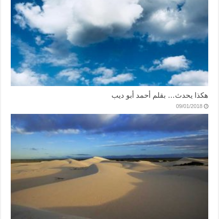
هكذا يحدث… بقلم أحمد أبو ديب
09/01/2018