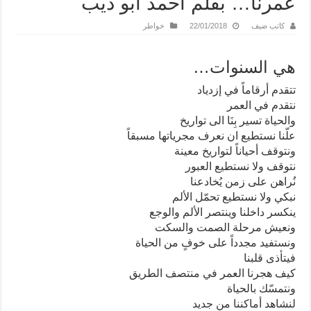
عمرنا… بقلم احمد ابو ديب
كاتب ضيف
22/01/2018
خواطر
هي السنوات…
تتقدم أرقاماً في إزدياد
نتقدم في العمر
والحياة تسير بِنَا الى تواريخ
علّنا نستطيع ان نعرف مجرياتها مسبقاً
ونتوقف أحياناً لتواريخ معينة
نتوقف ولا نستطيع العبور
نُراهن على زمن يُخادعنا
نبكي ولا نستطيع تحمّل الألم
ينكسر داخلنا وينتصر الألم والوجع
ونعيش مرحلة الصمت والسكت
ونستفيد مجدداً على خوفٍ من الحياة
فيتأذى قلبنا
كيف هجرنا العمر في منتصف الطريق
ونتمسّك بالحياة
لنشاهد أماكننا من جديد